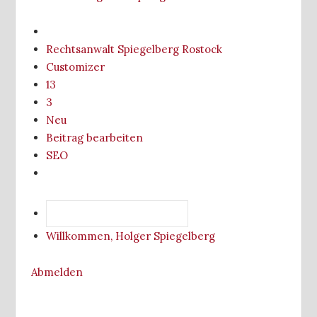
Über
WordPress
Rechtsanwalt Spiegelberg Rostock
Customizer
12
13
3
Plugin-
3
Kommentare
Aktualisierungen,
Neu
warten
1
Beitrag bearbeiten
auf
Theme-
SEO
Freischaltung
Aktualisierung
Suchen
Willkommen, Holger Spiegelberg
Abmelden