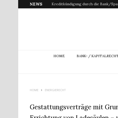
NEWS
Kreditkündigung durch die Bank/Spar
HOME
BANK- / KAPITALRECH
HOME
ENERGIERECHT
Gestattungsverträge mit Gru
Errichtung von Ladesäulen – w