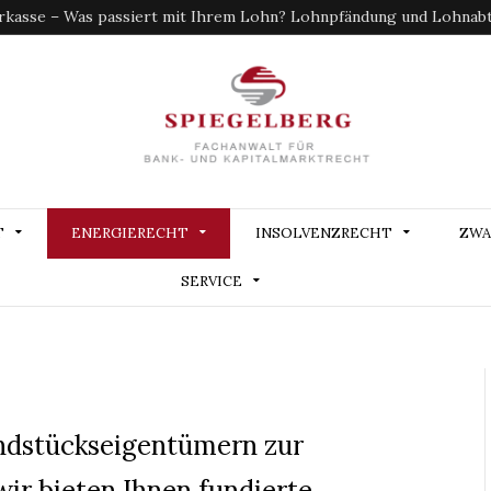
kasse – Was passiert mit Ihrem Lohn? Lohnpfändung und Lohnabtr
T
ENERGIERECHT
INSOLVENZRECHT
ZWA
SERVICE
ndstückseigentümern zur
ir bieten Ihnen fundierte