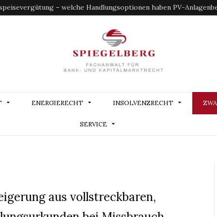
speisevergütung – welche Handlungsoptionen haben PV-Anlagenbe
T
ENERGIERECHT
INSOLVENZRECHT
ZWA
SERVICE
gerung aus vollstreckbaren,
llungsurkunden bei Missbrauch