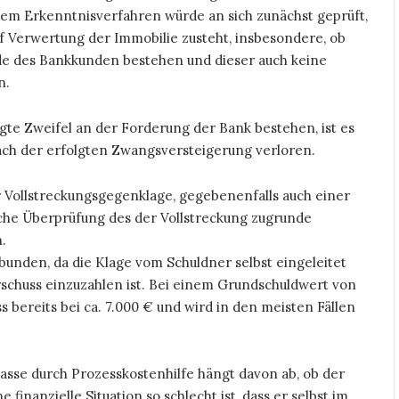
esem Erkenntnisverfahren würde an sich zunächst geprüft,
uf Verwertung der Immobilie zusteht, insbesondere, ob
de des Bankkunden bestehen und dieser auch keine
n.
igte Zweifel an der Forderung der Bank bestehen, ist es
ach der erfolgten Zwangsversteigerung verloren.
 Vollstreckungsgegenklage, gegebenenfalls auch einer
liche Überprüfung des der Vollstreckung zugrunde
.
rbunden, da die Klage vom Schuldner selbst eingeleitet
schuss einzuzahlen ist. Bei einem Grundschuldwert von
 bereits bei ca. 7.000 € und wird in den meisten Fällen
sse durch Prozesskostenhilfe hängt davon ab, ob der
ne finanzielle Situation so schlecht ist, dass er selbst im