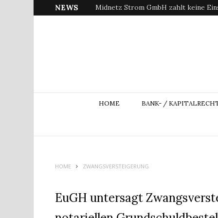
NEWS
Midnetz Strom GmbH zahlt keine Ein
HOME
BANK- / KAPITALRECH
HOME
ZWANGSVERSTEIGERUNG
EuGH untersagt Zwangsverstei
notariellen Grundschuldbeste