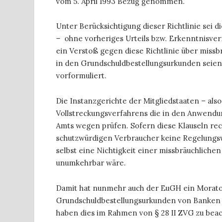
vom 5. April 1993 Bezug genommen.
Unter Berücksichtigung dieser Richtlinie sei
– ohne vorheriges Urteils bzw. Erkenntnisverf
ein Verstoß gegen diese Richtlinie über missb
in den Grundschuldbestellungsurkunden seien
vorformuliert.
Die Instanzgerichte der Mitgliedstaaten – als
Vollstreckungsverfahrens die in den Anwendun
Amts wegen prüfen. Sofern diese Klauseln rech
schutzwürdigen Verbraucher keine Regelungsw
selbst eine Nichtigkeit einer missbräuchliche
unumkehrbar wäre.
Damit hat nunmehr auch der EuGH ein Morator
Grundschuldbestellungsurkunden von Banken v
haben dies im Rahmen von § 28 II ZVG zu bea