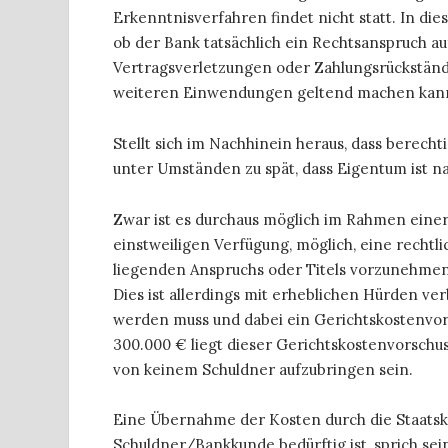
Erkenntnisverfahren findet nicht statt. In di
ob der Bank tatsächlich ein Rechtsanspruch a
Vertragsverletzungen oder Zahlungsrückstän
weiteren Einwendungen geltend machen kan
Stellt sich im Nachhinein heraus, dass berecht
unter Umständen zu spät, dass Eigentum ist n
Zwar ist es durchaus möglich im Rahmen einer
einstweiligen Verfügung, möglich, eine recht
liegenden Anspruchs oder Titels vorzunehmen
Dies ist allerdings mit erheblichen Hürden ve
werden muss und dabei ein Gerichtskostenvor
300.000 € liegt dieser Gerichtskostenvorschuss
von keinem Schuldner aufzubringen sein.
Eine Übernahme der Kosten durch die Staatska
Schuldner/Bankkunde
bedürftig
ist, sprich sei