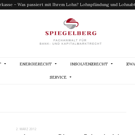
kasse – Was passiert mit Ihrem Lohn? Lohnpfändung und Lohnabtr
T
ENERGIERECHT
INSOLVENZRECHT
ZWA
SERVICE
2. MÄRZ 2012