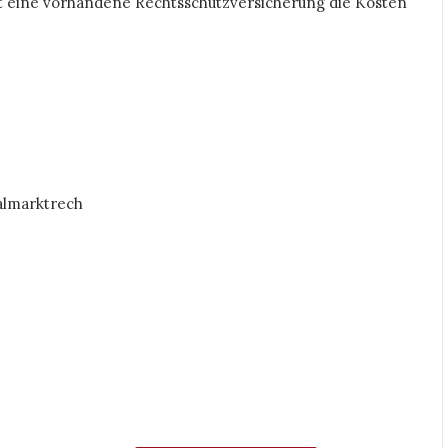
 eine vorhandene Rechtsschutzversicherung die Kosten
almarktrech