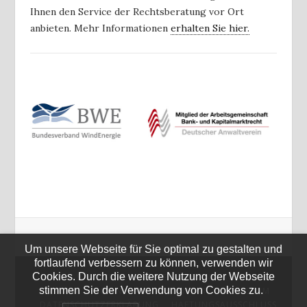
Ihnen den Service der Rechtsberatung vor Ort
anbieten. Mehr Informationen
erhalten Sie hier.
Um unsere Webseite für Sie optimal zu gestalten und
fortlaufend verbessern zu können, verwenden wir
Cookies. Durch die weitere Nutzung der Webseite
STARTSEITE
KOSTENLOSE ANFRAGE
stimmen Sie der Verwendung von Cookies zu.
SERVICE & DOWNLOADS
KONTAKT
IMPRESSUM
DATENSCHUTZERKLÄRUNG
HAFTUNGSAUSSCHLUSS