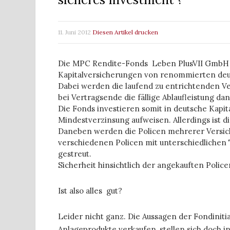
11. Juni 2012
Diesen Artikel drucken
Die MPC Rendite-Fonds Leben PlusVII GmbH u
Kapitalversicherungen von renommierten deu
Dabei werden die laufend zu entrichtenden V
bei Vertragsende die fällige Ablaufleistung dan
Die Fonds investieren somit in deutsche Kapi
Mindestverzinsung aufweisen. Allerdings ist d
Daneben werden die Policen mehrerer Versich
verschiedenen Policen mit unterschiedlichen 
gestreut.
Sicherheit hinsichtlich der angekauften Polic
Ist also alles gut?
Leider nicht ganz. Die Aussagen der Fondinit
Anlageprodukte verkaufen, stellen sich doch i