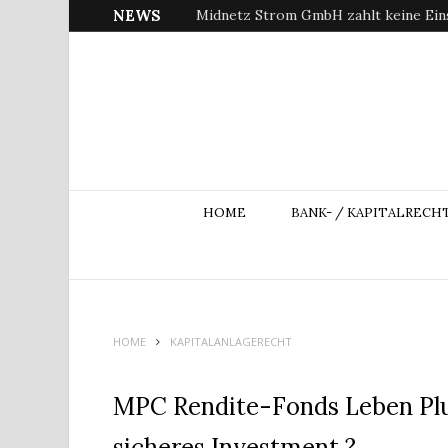
NEWS
Midnetz Strom GmbH zahlt keine Ein
HOME
BANK- / KAPITALRECH
HOME
KAPITALANLAGERECHT
MPC Rendite-Fonds Leben Plus
sicheres Investment ?