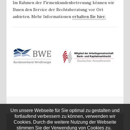
Im Rahmen der Firmenkundenbetreuung können wir
Ihnen den Service der Rechtsberatung vor Ort
anbieten. Mehr Informationen
erhalten Sie hier.
Um unsere Webseite für Sie optimal zu gestalten und
fortlaufend verbessern zu können, verwenden wir
Cookies. Durch die weitere Nutzung der Webseite
STARTSEITE
KOSTENLOSE ANFRAGE
stimmen Sie der Verwendung von Cookies zu.
SERVICE & DOWNLOADS
KONTAKT
IMPRESSUM