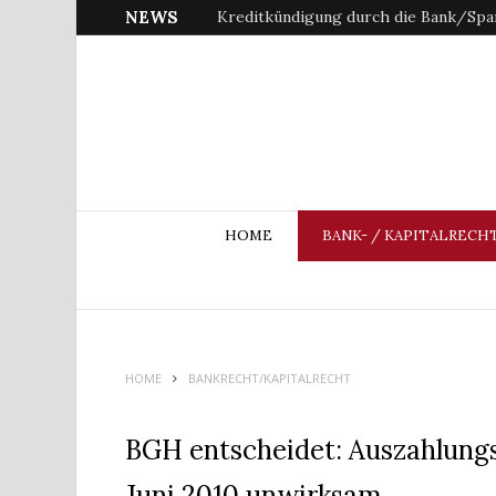
NEWS
Kreditkündigung durch die Bank/Spar
HOME
BANK- / KAPITALRECH
HOME
BANKRECHT/KAPITALRECHT
BGH entscheidet: Auszahlung
Juni 2010 unwirksam