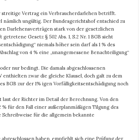
 streitige Vertrag ein Verbraucherdarlehen betrifft.
l nämlich ungültig. Der Bundesgerichtshof entschied zu
 den Darlehensverträgen stark von der gesetzlichen
t getretene Gesetz § 502 Abs. 1, S.2 Nr. 1 BGB sieht
tsentschädigung“ niemals höher sein darf als 1 % des
r Abschlag von 4 % eine „unangemessene Benachteiligung“
ht oder nur bedingt. Die damals abgeschlossenen
enthielten zwar die gleiche Klausel, doch galt zu dem
des BGB zur der 1% igen Vorfälligkeitsentschädigung noch
gt laut der Richter im Detail der Berechnung. Von den
 % für den Fall einer außerplanmäßigen Tilgung des
e Schreibweise für die allgemein bekannte
0 abgeschlossen haben, empfiehlt sich eine Prüfung der