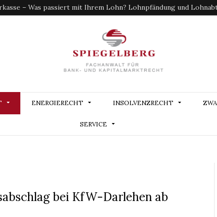
kasse – Was passiert mit Ihrem Lohn? Lohnpfändung und Lohnabtr
T
ENERGIERECHT
INSOLVENZRECHT
ZWA
SERVICE
sabschlag bei KfW-Darlehen ab