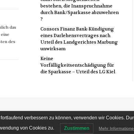
bestehen, die Inanspruchnahme
durch Bank/Sparkasse abzuwehren
?
lich das
Consors Finanz Bank-Kündigung
 eine
eines Darlehensvertrages nach
ten des
Urteil des Landgerichtes Marbung
unwirksam
Keine
Vorfälligkeitsentschädigung für
die Sparkasse – Urteil des LG Kiel
 fortlaufend verbessern zu können, verwenden wir Cookies. Du
LOSE ANFRAGE
SERVICE & DOWNLOADS
KONTAKT
IMPRESSUM
wendung von Cookies zu.
Zustimmen
Mehr Information