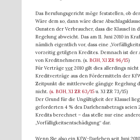
Das Berufungsgericht möge feststellen, ob der
Wäre dem so, dann wäre diese Abschlagsklause
Gunsten der Verbraucher, dass die Klausel in
Regelung abweicht. Das am 11. Juni 2010 in Kraf
nämlich eigentlich vor, dass eine „Vorfälligkei
vorzeitig getilgten Kredites. Demnach ist de
von Kreditnehmern. (s.
BGH, XI ZR 96/15
)
Für Verträge
vor
2010 gilt dies allerdings nic
Kreditverträge aus den Fördermitteln der KfW 
Zeitpunkt die mittlerweile gängige Regelung 
nicht.
(s. BGH, XI ZR 63/15
u. XI ZR 73/15)
Der Grund für die Ungültigkeit der Klausel lie
geforderten 4 % des Darlehensbetrags seien 2
Kredits berechnet – das stelle nur eine ander
„Vorfälligkeitsentschädigung“ dar.
Wenn Sie also ein KfW-Darlehen
seit
Juni 201