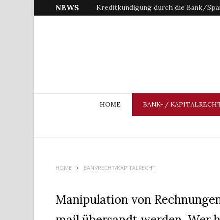
NEWS
Kreditkündigung durch die Bank/Spar
HOME
BANK- / KAPITALRECH
HOME
BANKRECHT/KAPITALRECHT
Manipulation von Rechnungen,
mail übersandt werden, Wer h