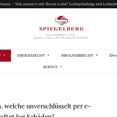
kasse – Was passiert mit Ihrem Lohn? Lohnpfändung und Lohnabtr
T
ENERGIERECHT
INSOLVENZRECHT
ZWA
SERVICE
 welche unverschlüsselt per e-
aftet bei Schäden?