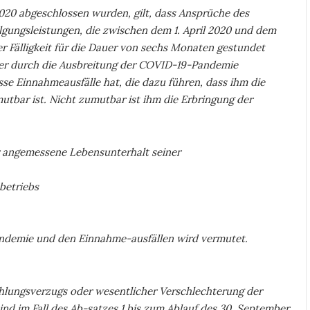
2020 abgeschlossen wurden, gilt, dass Ansprüche des
lgungsleistungen, die zwischen dem 1. April 2020 und dem
er Fälligkeit für die Dauer von sechs Monaten gestundet
er durch die Ausbreitung der COVID-19-Pandemie
e Einnahmeausfälle hat, die dazu führen, dass ihm die
utbar ist. Nicht zumutbar ist ihm die Erbringung der
 angemessene Lebensunterhalt seiner
betriebs
emie und den Einnahme-ausfällen wird vermutet.
lungsverzugs oder wesentlicher Verschlechterung der
d im Fall des Ab-satzes 1 bis zum Ablauf des 30. September