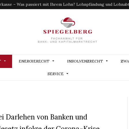
kasse – Was passiert mit Ihrem Lohn? Lohnpfändung und Lohnabtr
T
ENERGIERECHT
INSOLVENZRECHT
ZWA
SERVICE
ei Darlehen von Banken und
esetz infolge der Corona-Krise