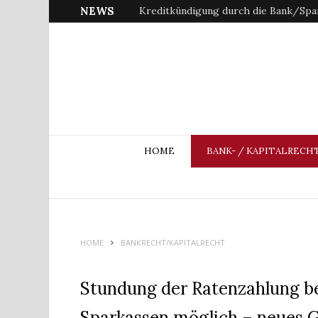
NEWS
Kreditkündigung durch die Bank/Spar
HOME
BANK- / KAPITALRECH
HOME
BANKRECHT/KAPITALRECHT
Stundung der Ratenzahlung b
Sparkassen möglich – neues G