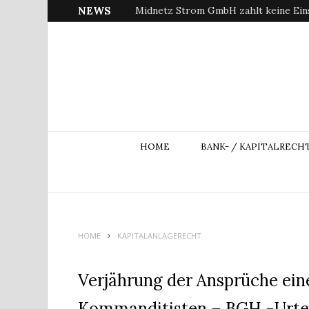
NEWS
Midnetz Strom GmbH zahlt keine Ein
HOME
BANK- / KAPITALRECH
HOME
KAPITALANLAGERECHT
Verjährung der Ansprüche ein
Kommanditisten – BGH -Urtei