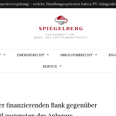
speisevergütung – welche Handlungsoptionen haben PV-Anlagenbe
T
ENERGIERECHT
INSOLVENZRECHT
ZWA
SERVICE
er finanzierenden Bank gegenüber
l zugunsten des Anlegers