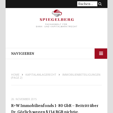
Suche
nach:
NAVIGIEREN
HOME
KAPITALANLAGERECHT
IMMOBILIENBETEILIGUNGEN
(PAGE 2)
26. NOVEMBER 2015
R+W Immobilienfonds 1- 80 GbR – Beitritt über
Dr. Görlich wegen § 134 BGB nichtig,