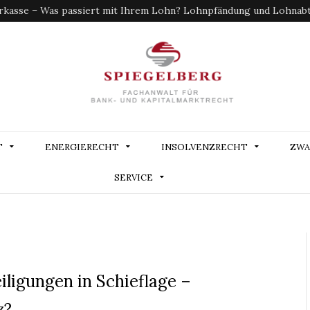
kasse – Was passiert mit Ihrem Lohn? Lohnpfändung und Lohnabtr
T
ENERGIERECHT
INSOLVENZRECHT
ZWA
SERVICE
iligungen in Schieflage –
z?