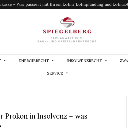
kasse – Was passiert mit Ihrem Lohn? Lohnpfändung und Lohnabtr
T
ENERGIERECHT
INSOLVENZRECHT
ZWA
SERVICE
r Prokon in Insolvenz – was
?