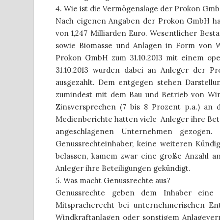
4. Wie ist die Vermögenslage der Prokon Gm
Nach eigenen Angaben der Prokon GmbH hat
von 1,247 Milliarden Euro. Wesentlicher Bes
sowie Biomasse und Anlagen in Form von Wal
Prokon GmbH zum 31.10.2013 mit einem oper
31.10.2013 wurden dabei an Anleger der P
ausgezahlt. Dem entgegen stehen Darstell
zumindest mit dem Bau und Betrieb von Win
Zinsversprechen (7 bis 8 Prozent p.a.) an 
Medienberichte hatten viele
Anleger ihre Be
angeschlagenen Unternehmen gezogen.
Genussrechteinhaber, keine weiteren Künd
belassen, kamem zwar eine große Anzahl an
Anleger ihre Beteiligungen gekündigt.
5. Was macht Genussrechte aus?
Genussrechte geben dem Inhaber eine Ar
Mitspracherecht bei unternehmerischen En
Windkraftanlagen oder sonstigem Anlagever