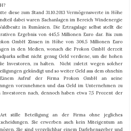
bH?
te diese zum Stand 31.10.2013 Vermögenswerte in Höhe
tandteil dabei waren Sachanlagen im Bereich Windenergie
dbesitz in Rumänien. Die Ertragslage selbst stellt die
ativen Ergebnis von 445,5 Millionen Euro dar. Bis zum
rokon GmbH Zinsen in Höhe von 306,5 Millionen Euro
ungen in den Medien, wonach die Prokon GmbH derzeit
dparks selbst nicht genug Geld verdiene, um die hohen
die Investoren, zu halten.
Nicht zuletzt wegen solcher
teiligungen gekündigt und so weiter Geld aus dem ohnehin
 Einem Aufruf der Firma Prokon GmbH an seine
igungen vorzunehmen und das Geld im Unternehmen zu
 Investoren nach, dennoch haben etwa 7,5 Prozent der
t stille Beteiligung an der Firma ohne jegliches
tscheidungen. Sie erwerben auch kein Miteigentum an
mögen. Sie sind vergelichbar einem Darlehensgeber und