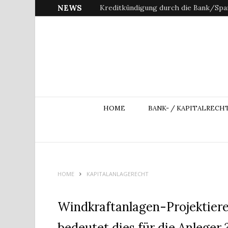
NEWS
Kreditkündigung durch die Bank/Spar
HOME
BANK- / KAPITALRECH
HOME
KAPITALANLAGERECHT
Windkraftanlagen-Projektiere
bedeutet dies für die Anleger 