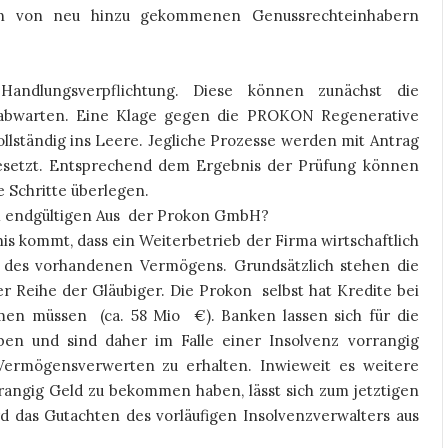
gen von neu hinzu gekommenen Genussrechteinhabern
Handlungsverpflichtung. Diese können zunächst die
 abwarten. Eine Klage gegen die PROKON Regenerative
ollständig ins Leere. Jegliche Prozesse werden mit Antrag
gesetzt. Entsprechend dem Ergebnis der Prüfung können
e Schritte überlegen.
 endgültigen Aus
der Prokon GmbH?
s kommt, dass ein Weiterbetrieb der Firma wirtschaftlich
g des vorhandenen Vermögens. Grundsätzlich stehen die
 Reihe der Gläubiger. Die Prokon selbst hat Kredite bei
hmen müssen
(ca. 58 Mio €). Banken lassen sich für die
ben und sind daher im Falle einer Insolvenz vorrangig
Vermögensverwerten zu erhalten. Inwieweit es weitere
rangig Geld zu bekommen haben, lässt sich zum jetztigen
rd das Gutachten des vorläufigen Insolvenzverwalters aus